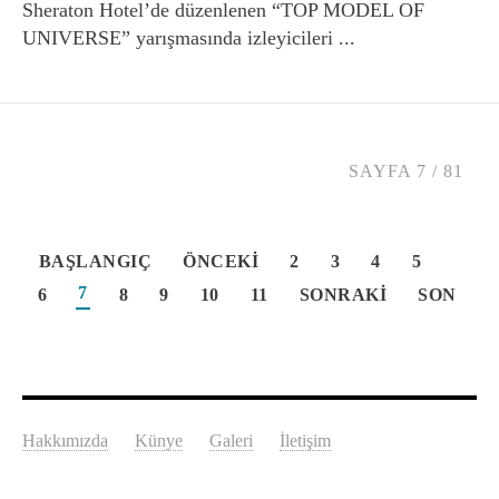
Sheraton Hotel’de düzenlenen “TOP MODEL OF
UNIVERSE” yarışmasında izleyicileri ...
SAYFA 7 / 81
BAŞLANGIÇ
ÖNCEKI
2
3
4
5
7
6
8
9
10
11
SONRAKI
SON
Hakkımızda
Künye
Galeri
İletişim