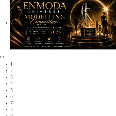
›
‹
1
2
3
4
5
6
7
8
9