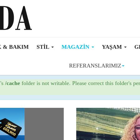
 & BAKIM
STIL
MAGAZIN
YAŞAM
G
REFERANSLARIMIZ
!'s
/cache
folder is not writable. Please correct this folder's pe