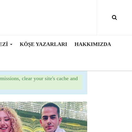
EZI
KÖŞE YAZARLARI
HAKKIMIZDA
×
rmissions, clear your site's cache and