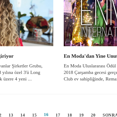
giriyor
En Moda'dan Yine Unut
yanlar Şirketler Grubu,
En Moda Uluslararası Ödül 
3 yılına özel 3'ü Long
2018 Çarşamba gecesi gerçe
k üzere 4 yeni ...
Club ev sahipliğinde, Rema
16
2
13
14
15
17
18
19
20
SONR