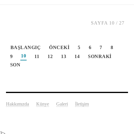
SAYFA 10 / 27
BAŞLANGIÇ
ÖNCEKI
5
6
7
8
10
9
11
12
13
14
SONRAKI
SON
Hakkımızda
Künye
Galeri
İletişim
?>