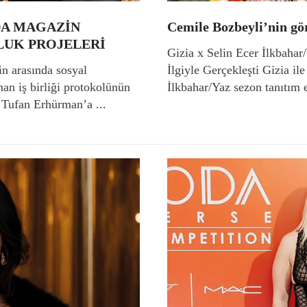
DA MAGAZİN
Cemile Bozbeyli’nin gö
LUK PROJELERİ
Gizia x Selin Ecer İlkbahar
arasında sosyal
İlgiyle Gerçekleşti Gizia il
an iş birliği protokolünün
İlkbahar/Yaz sezon tanıtım e
 Tufan Erhürman’a ...