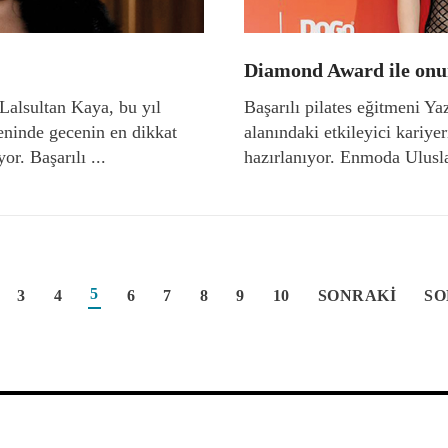
!
Diamond Award ile onur
 Lalsultan Kaya, bu yıl
Başarılı pilates eğitmeni Ya
reninde gecenin en dikkat
alanındaki etkileyici kariye
or. Başarılı ...
hazırlanıyor. Enmoda Ulusla
5
3
4
6
7
8
9
10
SONRAKI
SO