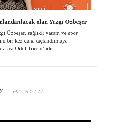
landırılacak olan Yazgı Özbeşer
zgı Özbeşer, sağlıklı yaşam ve spor
rini bir kez daha taçlandırmaya
rarası Ödül Töreni’nde ...
N
SAYFA 5 / 27