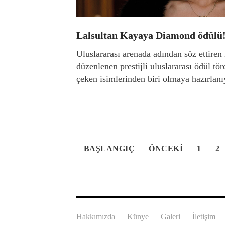
Lalsultan Kayaya Diamond ödülü
Uluslararası arenada adından söz ettiren
düzenlenen prestijli uluslararası ödül tö
çeken isimlerinden biri olmaya hazırlanıy
BAŞLANGIÇ
ÖNCEKI
1
2
Hakkımızda
Künye
Galeri
İletişim